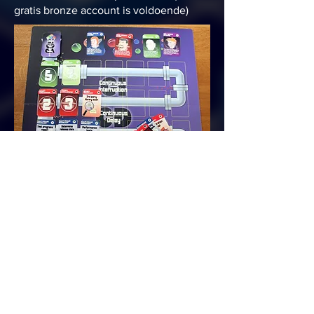
gratis bronze account is voldoende)
Dit is een kaartspel, bestaande uit 63
kaarten en een spelbord met
placeholders voor de kaarten. Het is te
koop. Ga naar de
shop pagina
voor
meer informatie.
< vorige